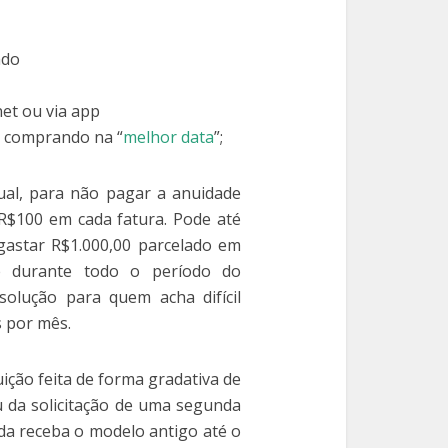
ado
net ou via app
s comprando na “
melhor data
”;
ual, para não pagar a anuidade
 R$100 em cada fatura. Pode até
gastar R$1.000,00 parcelado em
e durante todo o período do
olução para quem acha difícil
 por mês.
ição feita de forma gradativa de
u da solicitação de uma segunda
da receba o modelo antigo até o