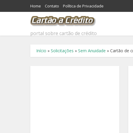
Home
Contato
Política de Privacidade
portal sobre cartão de crédito
Início
»
Solicitações
»
Sem Anuidade
»
Cartão de c