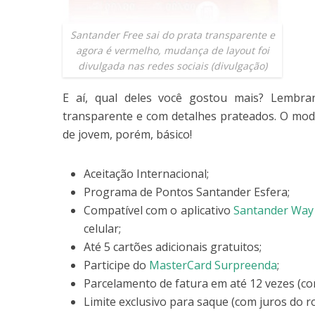
Santander Free sai do prata transparente e
agora é vermelho, mudança de layout foi
divulgada nas redes sociais (divulgação)
E aí, qual deles você gostou mais? Lembr
transparente e com detalhes prateados. O mo
de jovem, porém, básico!
Aceitação Internacional;
Programa de Pontos Santander Esfera;
Compatível com o aplicativo
Santander Way
celular;
Até 5 cartões adicionais gratuitos;
Participe do
MasterCard Surpreenda
;
Parcelamento de fatura em até 12 vezes (co
Limite exclusivo para saque (com juros do ro