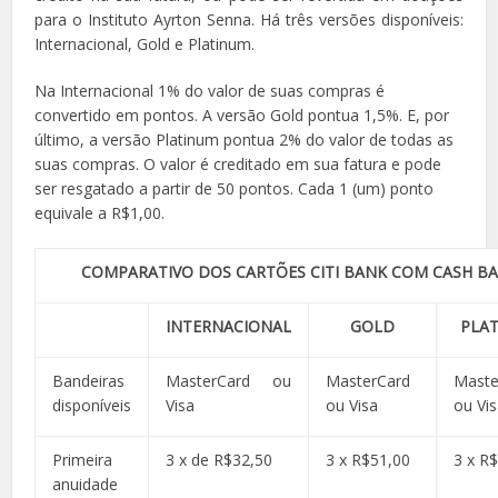
para o Instituto Ayrton Senna. Há três versões disponíveis:
Internacional, Gold e Platinum.
Na Internacional 1% do valor de suas compras é
convertido em pontos. A versão Gold pontua 1,5%. E, por
último, a versão Platinum pontua 2% do valor de todas as
suas compras. O valor é creditado em sua fatura e pode
ser resgatado a partir de 50 pontos. Cada 1 (um) ponto
equivale a R$1,00.
COMPARATIVO DOS CARTÕES CITI BANK COM CASH B
INTERNACIONAL
GOLD
PLA
Bandeiras
MasterCard ou
MasterCard
Maste
disponíveis
Visa
ou Visa
ou Vi
Primeira
3 x de R$32,50
3 x R$51,00
3 x R
anuidade