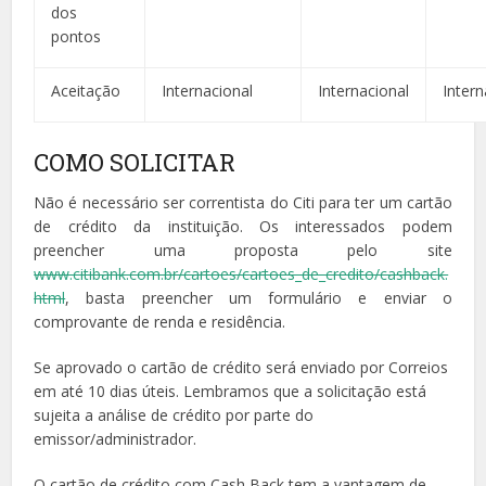
dos
pontos
Aceitação
Internacional
Internacional
Intern
COMO SOLICITAR
Não é necessário ser correntista do Citi para ter um cartão
de crédito da instituição. Os interessados podem
preencher uma proposta pelo site
www.citibank.com.br/cartoes/cartoes_de_credito/cashback.
html
, basta preencher um formulário e enviar o
comprovante de renda e residência.
Se aprovado o cartão de crédito será enviado por Correios
em até 10 dias úteis. Lembramos que a solicitação está
sujeita a análise de crédito por parte do
emissor/administrador.
O cartão de crédito com Cash Back tem a vantagem de