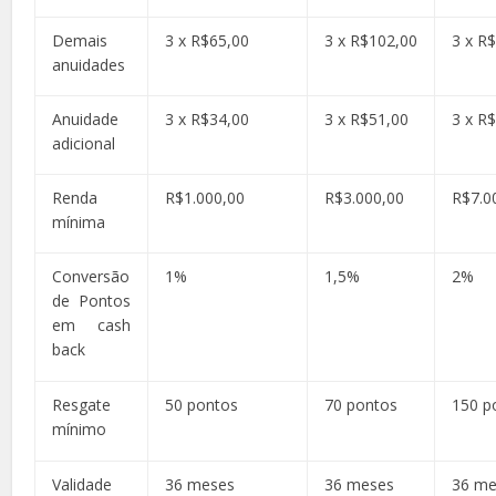
Demais
3 x R$65,00
3 x R$102,00
3 x R
anuidades
Anuidade
3 x R$34,00
3 x R$51,00
3 x R
adicional
Renda
R$1.000,00
R$3.000,00
R$7.0
mínima
Conversão
1%
1,5%
2%
de Pontos
em cash
back
Resgate
50 pontos
70 pontos
150 p
mínimo
Validade
36 meses
36 meses
36 me