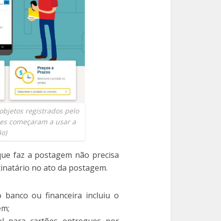
bjetos registrados pelo
ões começaram a usar a
ão)
 que faz a postagem não precisa
tinatário no ato da postagem.
 banco ou financeira incluiu o
em;
el para cartões entregues por