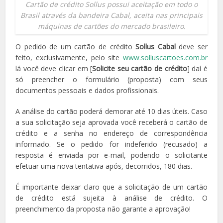
Cartão de crédito Sollus possui aceitação em todo o
Brasil através da bandeira Cabal, aceita nas principais
máquinas de cartões do mercado brasileiro.
O pedido de um cartão de crédito
Sollus Cabal
deve ser
feito, exclusivamente, pelo site
www.solluscartoes.com.br
lá você deve clicar em [
Solicite seu cartão de crédito
] daí é
só preencher o formulário (proposta) com seus
documentos pessoais e dados profissionais.
A análise do cartão poderá demorar até 10 dias úteis. Caso
a sua solicitação seja aprovada você receberá o cartão de
crédito e a senha no endereço de correspondência
informado. Se o pedido for indeferido (recusado) a
resposta é enviada por e-mail, podendo o solicitante
efetuar uma nova tentativa após, decorridos, 180 dias.
É importante deixar claro que a solicitação de um cartão
de crédito está sujeita à análise de crédito. O
preenchimento da proposta não garante a aprovação!