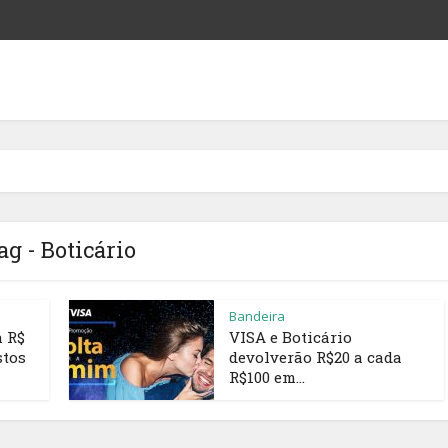
ag - Boticário
Bandeira
á R$
VISA e Boticário
stos
devolverão R$20 a cada
R$100 em...