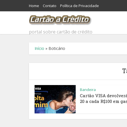
Home
Contato
Política de Privacidade
portal sobre cartão de crédito
Início
»
Boticário
T
Bandeira
Cartão VISA devolver
20 a cada R$100 em ga