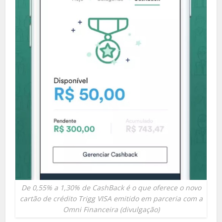
De 0,55% a 1,30% de CashBack é o que oferece o novo
cartão de crédito Trigg VISA emitido em parceria com a
Omni Financeira (divulgação)