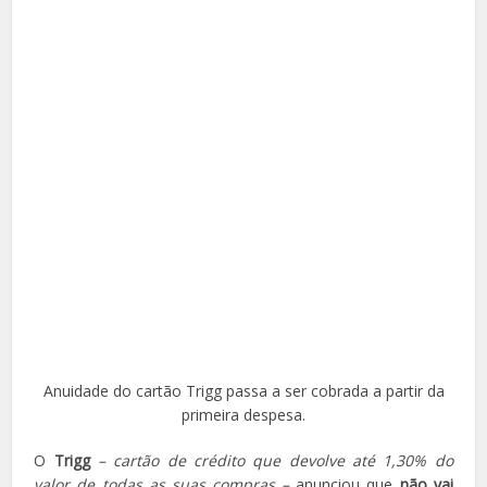
Anuidade do cartão Trigg passa a ser cobrada a partir da
primeira despesa.
O
Trigg
– cartão de crédito que devolve até 1,30% do
valor de todas as suas compras –
anunciou que
não vai