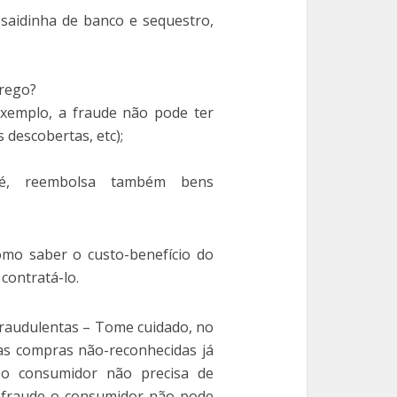
saidinha de banco e sequestro,
rego?
 exemplo, a fraude não pode ter
 descobertas, etc);
 é, reembolsa também bens
mo saber o custo-benefício do
contratá-lo.
raudulentas – Tome cuidado, no
as compras não-reconhecidas já
, o consumidor não precisa de
e fraude o consumidor não pode