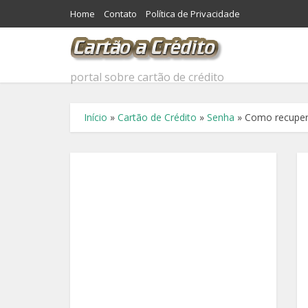
Home
Contato
Política de Privacidade
portal sobre cartão de crédito
Início
»
Cartão de Crédito
»
Senha
»
Como recupera