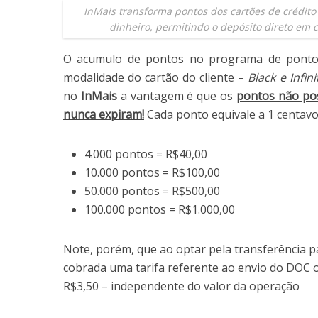
InMais transforma pontos dos cartões de crédit
dinheiro, permitindo o depósito direto em c
O acumulo de pontos no programa de pontos
modalidade do cartão do cliente –
Black e Infi
no
InMais
a vantagem é que os
pontos não pos
nunca expiram!
Cada ponto equivale a 1 centavo
4.000 pontos = R$40,00
10.000 pontos = R$100,00
50.000 pontos = R$500,00
100.000 pontos = R$1.000,00
Note, porém, que ao optar pela transferência 
cobrada uma tarifa referente ao envio do DOC o
R$3,50 – independente do valor da operação