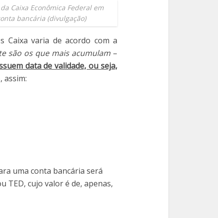
o da Caixa Econômica Federal em
onta bancária (divulgação)
 Caixa varia de acordo com a
nite são os que mais acumulam
–
suem data de validade, ou seja,
, assim:
para uma conta bancária será
u TED, cujo valor é de, apenas,