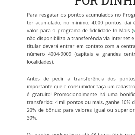
POR DINH
Para resgatar os pontos acumulados no Progr
ter acumulado, no mínimo, 4.000 pontos, daí é 
valor para o programa de fidelidade In Mais (
não disponibiliza a transferência via internet 
titular deverá entrar em contato com a centr
número
4004-9009 (capitais e grandes cent
localidades).
Antes de pedir a transferência dos pont
importante que o consumidor faça um cadastro
é gratuito! Promocionalmente há uma bonif
transferido: 4 mil pontos ou mais, ganhe 10% d
20% de bônus; para valores igual ou superio
30%.
Os pontos podem levar até 48 horas úteis para