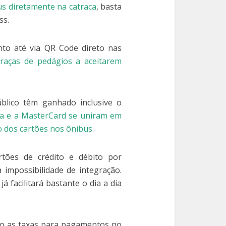
us diretamente na catraca
, basta
ss.
nto até via QR Code direto nas
raças de pedágios a aceitarem
blico têm ganhado inclusive o
sa e a MasterCard se uniram em
 dos cartões nos ônibus.
tões de crédito e débito por
 impossibilidade de integração.
á facilitará bastante o dia a dia
o as taxas para pagamentos no