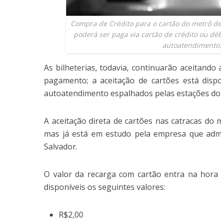
Compra de Crédito para o cartão do metrô de 
poderá ser paga via cartão de crédito ou déb
autoatendimento
As bilheterias, todavia, continuarão aceitand
pagamento; a aceitação de cartões está disp
autoatendimento espalhados pelas estações do
A aceitação direta de cartões nas catracas do 
mas já está em estudo pela empresa que admi
Salvador.
O valor da recarga com cartão entra na hora 
disponíveis os seguintes valores:
R$2,00