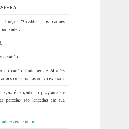
ESFERA
a função “Crédito” nos cartões
 Santander;
d.
m o cartão.
om o cartão. Pode ser de 24 a 36
artões cujos pontos nunca expiram.
tuação é lançada no programa de
as parcelas são lançadas em sua
nderesfera.com.br