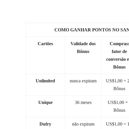
COMO GANHAR PONTOS NO SA
Cartões
Validade dos
Compras
Bônus
fator de
conversão 
Bônus
Unlimited
n
unca
expiram
US$1,00 = 2
Bônus
Unique
36 meses
US$1,00 =
Bônus
Dufry
não expiram
US$1,00 = 1