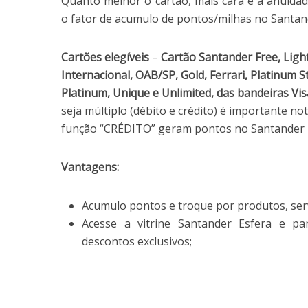
Quanto melhor o cartão, mais cara é a anuida
o fator de acumulo de pontos/milhas no Santan
Cartões elegíveis
–
Cartão Santander Free, Light,
Internacional, OAB/SP, Gold, Ferrari, Platinum St
Platinum, Unique e Unlimited, das bandeiras Vi
seja múltiplo (débito e crédito) é importante n
função “CRÉDITO” geram pontos no Santander 
Vantagens:
Acumulo pontos e troque por produtos, servi
Acesse a vitrine Santander Esfera e pa
descontos exclusivos;