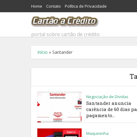
Home
Contato
Política de Privacidade
portal sobre cartão de crédito
Início
»
Santander
Ta
Negociação de Dívidas
Santander anuncia
carência de 60 dias p
pagamento...
Maquininha