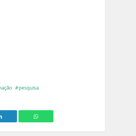
mação
pesquisa