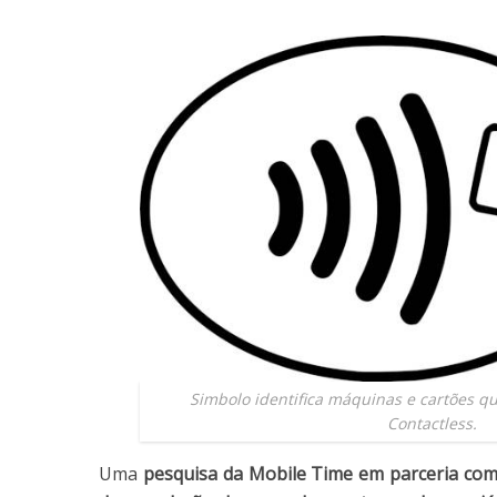
Simbolo identifica máquinas e cartões q
Contactless.
Uma
pesquisa da Mobile Time em parceria co