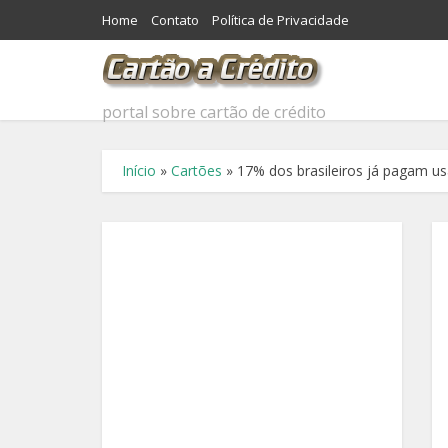
Home
Contato
Política de Privacidade
portal sobre cartão de crédito
Início
»
Cartões
»
17% dos brasileiros já pagam u