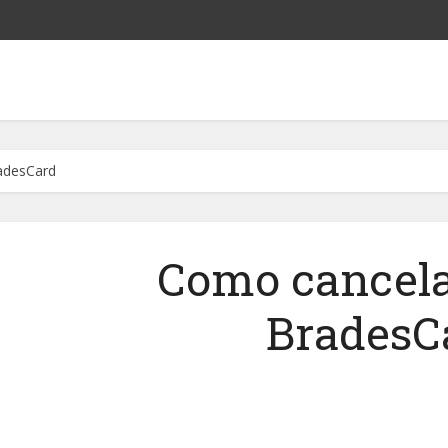
adesCard
Como cancela
BradesC