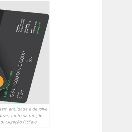
 sem anuidade e devolve
pras, tanto na função
divulgação PicPay)