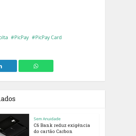
olta
PicPay
PicPay Card
nados
Sem Anuidade
C6 Bank reduz exigência
do cartão Carbon