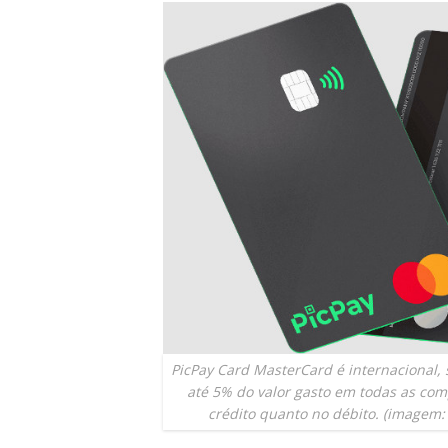
PicPay Card MasterCard é internacional,
até 5% do valor gasto em todas as com
crédito quanto no débito. (imagem: 