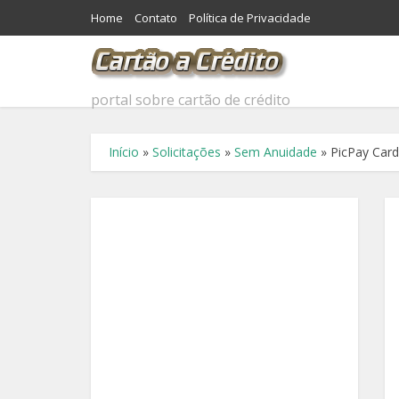
Home
Contato
Política de Privacidade
portal sobre cartão de crédito
Início
»
Solicitações
»
Sem Anuidade
»
PicPay Card