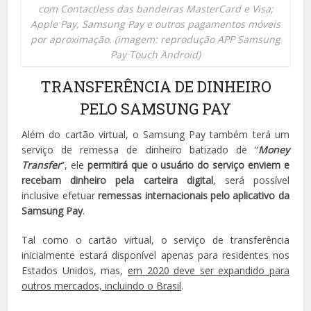
com Contactless das bandeiras MasterCard e Visa;
Apple Pay, Samsung Pay e outros pagamentos móveis
por aproximação. (imagem: reprodução APP Samsung
Pay Touch Android)
TRANSFERÊNCIA DE DINHEIRO
PELO SAMSUNG PAY
Além do cartão virtual, o Samsung Pay também terá um
serviço de remessa de dinheiro batizado de “
Money
Transfer
”, ele
permitirá que o usuário do serviço enviem e
recebam dinheiro pela carteira digital
, será possível
inclusive efetuar
remessas internacionais pelo aplicativo da
Samsung Pay
.
Tal como o cartão virtual, o serviço de transferência
inicialmente estará disponível apenas para residentes nos
Estados Unidos, mas,
em 2020 deve ser expandido para
outros mercados, incluindo o Brasil
.