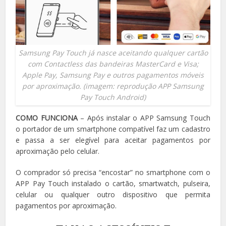
Samsung Pay Touch já nasce aceitando qualquer cartão
com Contactless das bandeiras MasterCard e Visa;
Apple Pay, Samsung Pay e outros pagamentos móveis
por aproximação. (imagem: reprodução APP Samsung
Pay Touch Android)
COMO FUNCIONA
– Após instalar o APP Samsung Touch
o portador de um smartphone compatível faz um cadastro
e passa a ser elegível para aceitar pagamentos por
aproximação pelo celular.
O comprador só precisa “encostar” no smartphone com o
APP Pay Touch instalado o cartão, smartwatch, pulseira,
celular ou qualquer outro dispositivo que permita
pagamentos por aproximação.