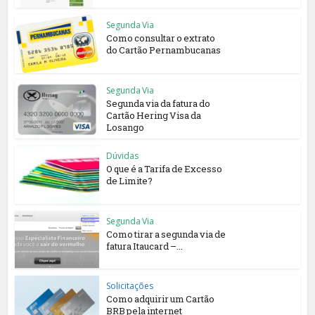
Segunda Via
Como consultar o extrato
do Cartão Pernambucanas
Segunda Via
Segunda via da fatura do
Cartão Hering Visa da
Losango
Dúvidas
O que é a Tarifa de Excesso
de Limite?
Segunda Via
Como tirar a segunda via de
fatura Itaucard –...
Solicitações
Como adquirir um Cartão
BRB pela internet