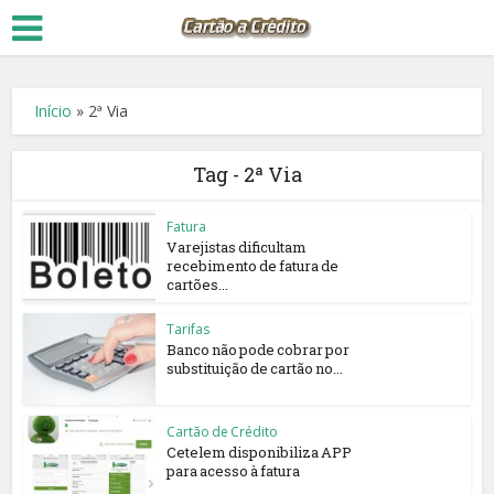
Início
»
2ª Via
Tag - 2ª Via
Fatura
Varejistas dificultam
recebimento de fatura de
cartões...
Tarifas
Banco não pode cobrar por
substituição de cartão no...
Cartão de Crédito
Cetelem disponibiliza APP
para acesso à fatura