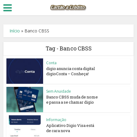
Início
»
Banco CBSS
Tag - Banco CBSS
Conta
digio anuncia conta digital
digioConta – Conheça!
Sem Anuidade
Banco CBSS muda de nome
e passa a se chamar digio
Informação
Aplicativo Digio Visa está
de cara nova