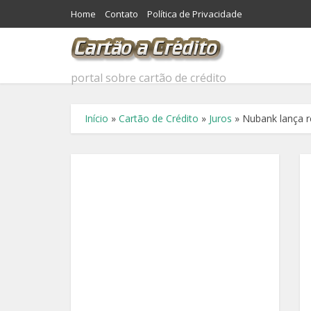
Home
Contato
Política de Privacidade
portal sobre cartão de crédito
Início
»
Cartão de Crédito
»
Juros
»
Nubank lança r