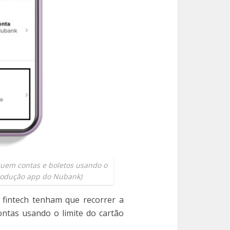
guem contas e boletos usando o
produção app do Nubank)
 fintech tenham que recorrer a
ontas usando o limite do cartão