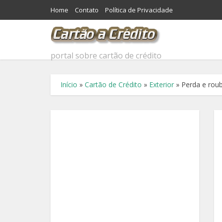
Home
Contato
Política de Privacidade
portal sobre cartão de crédito
Início
»
Cartão de Crédito
»
Exterior
»
Perda e roub