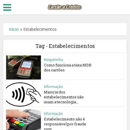
Início
»
Estabelecimentos
Tag - Estabelecimentos
Maquininha
Como funciona a taxa MDR
dos cartões
Informação
Maioria dos
estabelecimentos não
usam a tecnologia...
Informação
Estabelecimento não é
responsável por fraude
com...