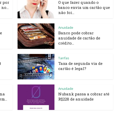
r por
O que fazer quando o
no...
banco envia um cartão que
não foi...
Anuidade
e
Banco pode cobrar
anuidade de cartão de
crédito...
Tarifas
t
Taxa de segunda via de
cartão é legal?
Anuidade
ena
Nubank passa a cobrar até
em...
R$228 de anuidade