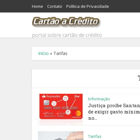
Home
Contato
Política de Privacidade
portal sobre cartão de crédito
Início
»
Tarifas
Informação
Justiça proíbe Santa
de exigir gasto míni
no...
Tarifas