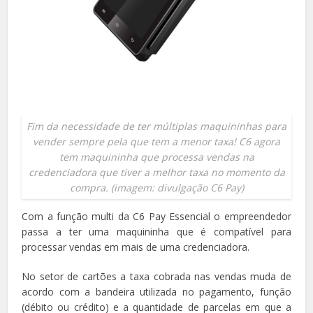
Fim da necessidade de ter múltiplas maquininhas para
vender sempre pela que tem a menor taxa! C6 agora
tem maquininha que processa vendas na
credenciadora que tiver a melhor taxa no momento da
compra. (imagem: divulgação C6 Pay)
Com a função multi da C6 Pay Essencial o empreendedor
passa a ter uma maquininha que é compatível para
processar vendas em mais de uma credenciadora.
No setor de cartões a taxa cobrada nas vendas muda de
acordo com a bandeira utilizada no pagamento, função
(débito ou crédito) e a quantidade de parcelas em que a