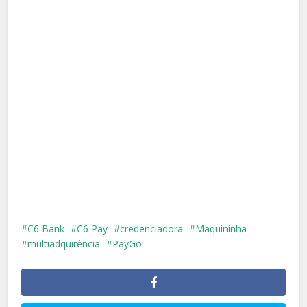
C6 Bank
C6 Pay
credenciadora
Maquininha
multiadquirência
PayGo