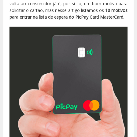
volta ao consumidor já é, por si só, um bom motivo para
solicitar o cartão, mas nesse artigo listamos os
10 motivos
para entrar na lista de espera do PicPay Card MasterCard.