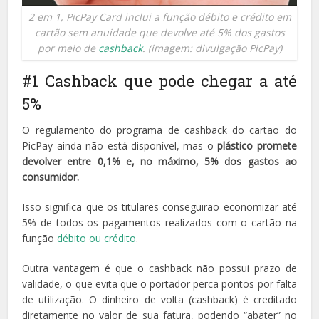
2 em 1, PicPay Card inclui a função débito e crédito em
cartão sem anuidade que devolve até 5% dos gastos
por meio de
cashback
. (imagem: divulgação PicPay)
#1 Cashback que pode chegar a até
5%
O regulamento do programa de cashback do cartão do
PicPay ainda não está disponível, mas o
plástico promete
devolver entre 0,1% e, no máximo, 5% dos gastos ao
consumidor.
Isso significa que os titulares conseguirão economizar até
5% de todos os pagamentos realizados com o cartão na
função
débito ou crédito
.
Outra vantagem é que o cashback não possui prazo de
validade, o que evita que o portador perca pontos por falta
de utilização. O dinheiro de volta (cashback) é creditado
diretamente no valor de sua fatura, podendo “abater” no