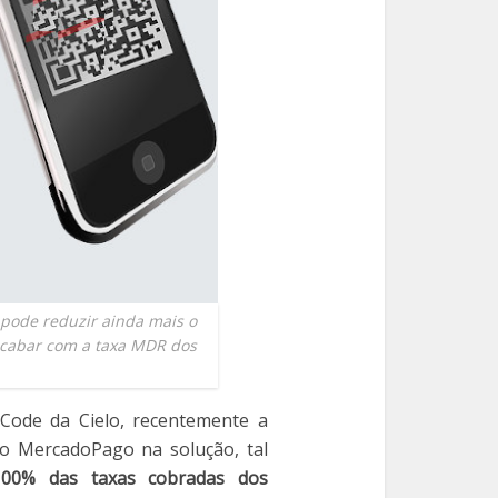
pode reduzir ainda mais o
acabar com a taxa MDR dos
Code da Cielo, recentemente a
vo MercadoPago na solução, tal
100% das taxas cobradas dos